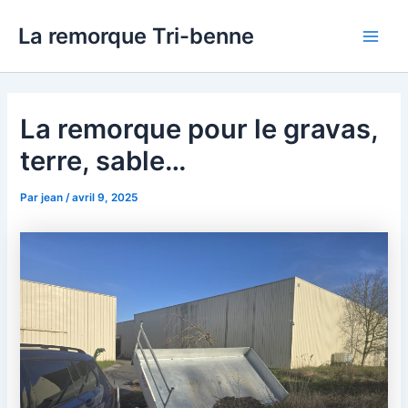
Aller
La remorque Tri-benne
au
Main
contenu
Men
La remorque pour le gravas,
terre, sable…
Par
jean
/
avril 9, 2025